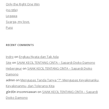
Only the Right One Win
(no title)
Legawa
Svarga, my love.
Puisi
RECENT COMMENTS
Indro
on
Engkau Nyata dan Tak Ada
Site
on
SAJAK KECIL TENTANG CINTA – Sapardi Djoko Damono
Hebergeur
on
SAJAK KECIL TENTANG CINTA – Sapardi Djoko
Damono
admin
on
Mengupas Tanda Tanya “?”: Mengupas Keyakinanku,
Keyakinanmu, dan Toleransi Kita
g0rd0n insomniawan
on
SAJAK KECIL TENTANG CINTA – Sapardi
Djoko Damono