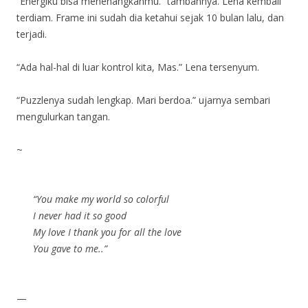
“Energiku bisa menenangkanmu.” tambahnya. Lena kembali
terdiam. Frame ini sudah dia ketahui sejak 10 bulan lalu, dan
terjadi.
“Ada hal-hal di luar kontrol kita, Mas.” Lena tersenyum.
“Puzzlenya sudah lengkap. Mari berdoa.” ujarnya sembari
mengulurkan tangan.
~
“You make my world so colorful
I never had it so good
My love I thank you for all the love
You gave to me..”
—