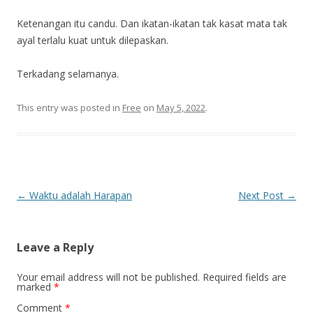
Ketenangan itu candu. Dan ikatan-ikatan tak kasat mata tak
ayal terlalu kuat untuk dilepaskan.
Terkadang selamanya.
This entry was posted in
Free
on
May 5, 2022
.
Post
←
Waktu adalah Harapan
Next Post
→
navigation
Leave a Reply
Your email address will not be published.
Required fields are
marked
*
Comment
*