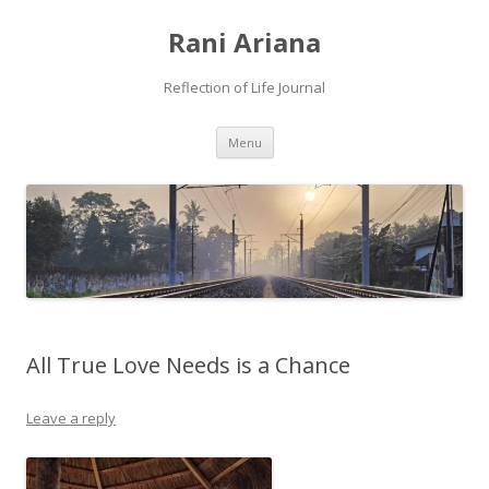
Rani Ariana
Reflection of Life Journal
Skip
Menu
to
content
All True Love Needs is a Chance
Leave a reply