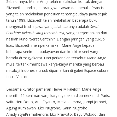
Sebelumnya, Marie-Ange telah melakukan kontak dengan
Elizabeth Inandiak, seorang wartawan dan penulis Prancis
yang telah melakukan penelitian tentang budaya Jawa sejak
tahun 1989. Elizabeth telah melahirkan beberapa buku
mengenai tradisi jawa yang salah satunya adalah
Serat
Centhini
:
Kekasih yang tersembunyi
, yang diterjemahkan dari
naskah kuno “Serat Centhini”. Dengan jaringan yang cukup
luas, Elizabeth memperkenalkan Marie-Ange kepada
beberapa seniman, budayawan dan kolektor seni yang
berada di Yogyakarta. Dari perkenalan tersebut Marie-Ange
mulai tertarik membawa karya-karya mereka yang berbau
mitologi Indonesia untuk dipamerkan di galeri Espace culturel
Louis Vuitton.
Bersama kurator pameran Hervé Mikaleloff, Marie-Ange
memilih 11 seniman yang karyanya akan dipamerkan di Paris,
yaitu Heri Dono, Arie Dyanto, Mella Jaarsma, Jompi Jompet,
Agung Kurniawan, Eko Nugroho, Garin Nugroho,
AriadyhityaPramuhendra, Eko Prawoto, Bayu Widodo, dan