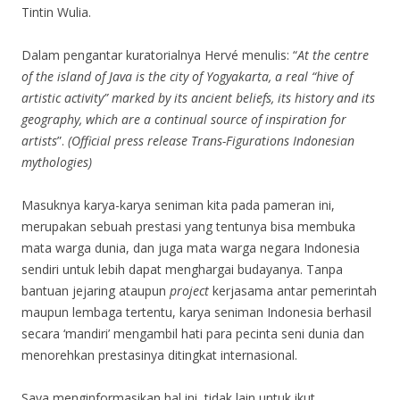
Tintin Wulia.
Dalam pengantar kuratorialnya Hervé menulis: “
At the centre
of the island of Java is the city of Yogyakarta, a real “hive of
artistic activity” marked by its ancient beliefs, its history and its
geography, which are a continual source of inspiration for
artists
”.
(Official press release Trans-Figurations Indonesian
mythologies)
Masuknya karya-karya seniman kita pada pameran ini,
merupakan sebuah prestasi yang tentunya bisa membuka
mata warga dunia, dan juga mata warga negara Indonesia
sendiri untuk lebih dapat menghargai budayanya. Tanpa
bantuan jejaring ataupun
project
kerjasama antar pemerintah
maupun lembaga tertentu, karya seniman Indonesia berhasil
secara ‘mandiri’ mengambil hati para pecinta seni dunia dan
menorehkan prestasinya ditingkat internasional.
Saya menginformasikan hal ini, tidak lain untuk ikut