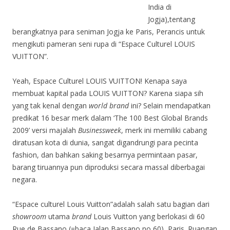
India di
Jogja),tentang
berangkatnya para seniman Jogja ke Paris, Perancis untuk
mengikuti pameran seni rupa di “Espace Culturel LOUIS
VUITTON”.
Yeah, Espace Culturel LOUIS VUITTON! Kenapa saya
membuat kapital pada LOUIS VUITTON? Karena siapa sih
yang tak kenal dengan
world brand
ini? Selain mendapatkan
predikat 16 besar merk dalam ‘The 100 Best Global Brands
2009’ versi majalah
Businessweek
, merk ini memiliki cabang
diratusan kota di dunia, sangat digandrungi para pecinta
fashion, dan bahkan saking besarnya permintaan pasar,
barang tiruannya pun diproduksi secara massal diberbagai
negara.
“Espace culturel Louis Vuitton”adalah salah satu bagian dari
showroom
utama
brand
Louis Vuitton yang berlokasi di 60
Rue de Bassano (=baca Jalan Bassano no 60), Paris. Ruangan