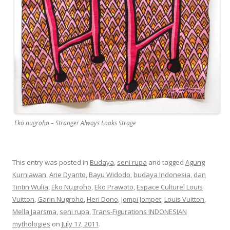
Eko nugroho – Stranger Always Looks Strage
This entry was posted in
Budaya
,
seni rupa
and tagged
Agung
Kurniawan
,
Arie Dyanto
,
Bayu Widodo
,
budaya Indonesia
,
dan
Tintin Wulia
,
Eko Nugroho
,
Eko Prawoto
,
Espace Culturel Louis
Vuitton
,
Garin Nugroho
,
Heri Dono
,
Jompi Jompet
,
Louis Vuitton
,
Mella Jaarsma
,
seni rupa
,
Trans-Figurations INDONESIAN
mythologies
on
July 17, 2011
.