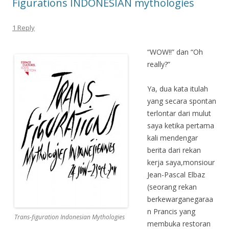
Figurations INDONESIAN mythologies
1 Reply
“WOW!!” dan “Oh
really?”
Ya, dua kata itulah
yang secara spontan
terlontar dari mulut
saya ketika pertama
kali mendengar
berita dari rekan
kerja saya,monsiour
Jean-Pascal Elbaz
(seorang rekan
berkewarganegaraa
n Prancis yang
Trans-figuration Indonesian Mythologies
membuka restoran