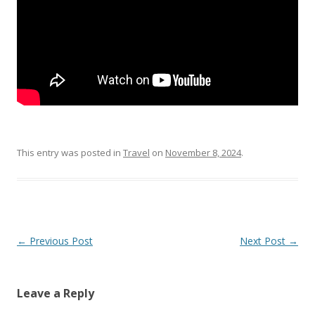
This entry was posted in
Travel
on
November 8, 2024
.
Post
←
Previous Post
Next Post
→
navigation
Leave a Reply