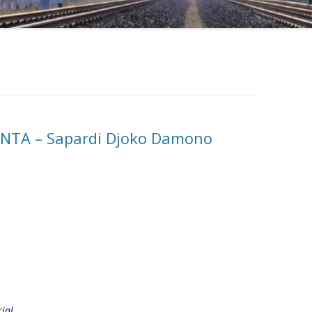
INTA – Sapardi Djoko Damono
jal