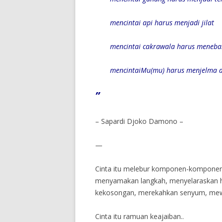
mencintai api harus menjadi jilat
mencintai cakrawala harus meneba
mencintaiMu(mu) harus menjelma 
”
– Sapardi Djoko Damono –
—
Cinta itu melebur komponen-komponen
menyamakan langkah, menyelaraskan h
kekosongan, merekahkan senyum, me
Cinta itu ramuan keajaiban..