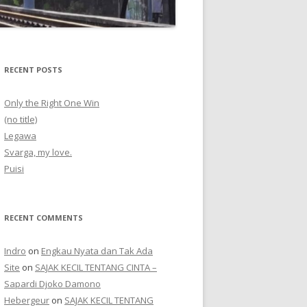
RECENT POSTS
Only the Right One Win
(no title)
Legawa
Svarga, my love.
Puisi
RECENT COMMENTS
Indro
on
Engkau Nyata dan Tak Ada
Site
on
SAJAK KECIL TENTANG CINTA –
Sapardi Djoko Damono
Hebergeur
on
SAJAK KECIL TENTANG