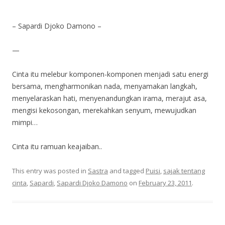
”
– Sapardi Djoko Damono –
—
Cinta itu melebur komponen-komponen menjadi satu energi
bersama, mengharmonikan nada, menyamakan langkah,
menyelaraskan hati, menyenandungkan irama, merajut asa,
mengisi kekosongan, merekahkan senyum, mewujudkan
mimpi…
Cinta itu ramuan keajaiban..
This entry was posted in
Sastra
and tagged
Puisi
,
sajak tentang
cinta
,
Sapardi
,
Sapardi Djoko Damono
on
February 23, 2011
.